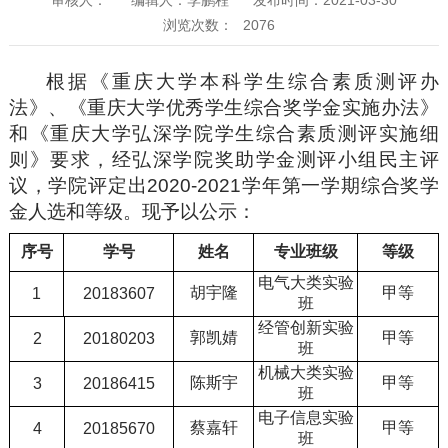
浏览次数：
2076
根据《重庆大学本科学生综合素质测评办
法》、《重庆大学优秀学生综合奖学金实施办法》
和《重庆大学弘深学院学生综合素质测评实施细
则》要求，经弘深学院奖助学金测评小组民主评
议，学院评定出
2020-2021
学年第一学期综合奖学
金人选和等级。现予以公示：
序号
学号
姓名
专业班级
等级
电气大类实验
胡宇隆
甲等
1
20183607
班
经管创新实验
郭凯婧
甲等
2
20180203
班
机械大类实验
陈斯宇
甲等
3
20186415
班
电子信息实验
蔡嘉轩
甲等
4
20185670
班