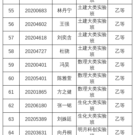
班
土建大类实验
林丹宁
乙等
55
20200683
班
土建大类实验
王强
乙等
56
20204602
班
土建大类实验
刘奕含
乙等
57
20204618
班
土建大类实验
杜骁
乙等
58
20204727
班
数理大类实验
冯昊
乙等
59
20200401
班
数理大类实验
陈雅萱
乙等
60
20205401
班
数理大类实验
方之健
乙等
61
20201865
班
生化大类实验
张一铭
乙等
62
20206180
班
生化大类实验
刘姝廷
乙等
63
20205389
班
明月科创实验
向丹桐
乙等
64
20203631