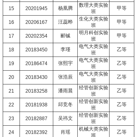
数理大类实验
杨凰腾
甲等
15
20201945
班
生化大类实验
汪蕊晔
甲等
16
20206167
班
明月科创实验
郦铖
甲等
17
20202354
班
电气大类实验
李瑾
乙等
18
20183450
班
电气大类实验
张熙宇
乙等
19
20186474
班
电气大类实验
张浩辰
乙等
20
20183430
班
经管创新实验
潘雨晨
乙等
21
20183258
班
经管创新实验
邱竞冬
乙等
22
20181938
班
经管创新实验
吴祎文
乙等
23
20182887
班
机械大类实验
肖瑶
乙等
24
20182392
班