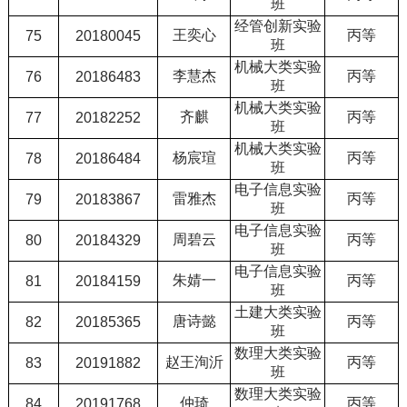
班
经管创新实验
王奕心
丙等
75
20180045
班
机械大类实验
李慧杰
丙等
76
20186483
班
机械大类实验
齐麒
丙等
77
20182252
班
机械大类实验
杨宸瑄
丙等
78
20186484
班
电子信息实验
雷雅杰
丙等
79
20183867
班
电子信息实验
周碧云
丙等
80
20184329
班
电子信息实验
朱婧一
丙等
81
20184159
班
土建大类实验
唐诗懿
丙等
82
20185365
班
数理大类实验
赵王洵沂
丙等
83
20191882
班
数理大类实验
仲琦
丙等
84
20191768