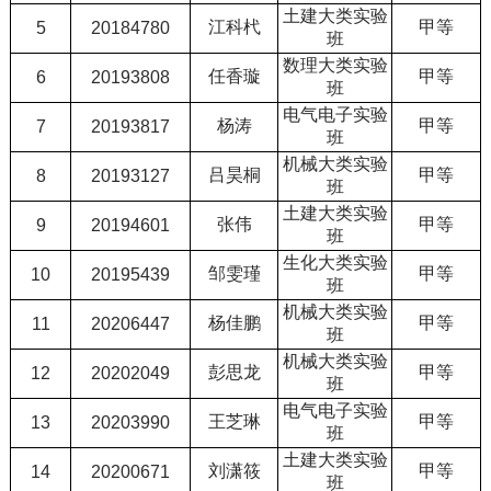
土建大类实验
江科杙
甲等
5
20184780
班
数理大类实验
任香璇
甲等
6
20193808
班
电气电子实验
杨涛
甲等
7
20193817
班
机械大类实验
吕昊桐
甲等
8
20193127
班
土建大类实验
张伟
甲等
9
20194601
班
生化大类实验
邹雯瑾
甲等
10
20195439
班
机械大类实验
杨佳鹏
甲等
11
20206447
班
机械大类实验
彭思龙
甲等
12
20202049
班
电气电子实验
王芝琳
甲等
13
20203990
班
土建大类实验
刘潇筱
甲等
14
20200671
班