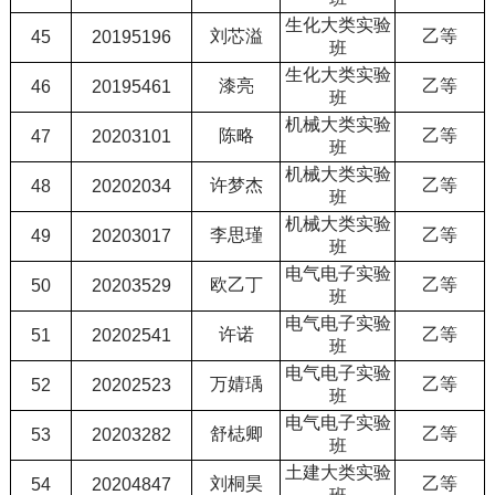
生化大类实验
刘芯溢
乙等
45
20195196
班
生化大类实验
漆亮
乙等
46
20195461
班
机械大类实验
陈略
乙等
47
20203101
班
机械大类实验
许梦杰
乙等
48
20202034
班
机械大类实验
李思瑾
乙等
49
20203017
班
电气电子实验
欧乙丁
乙等
50
20203529
班
电气电子实验
许诺
乙等
51
20202541
班
电气电子实验
万婧瑀
乙等
52
20202523
班
电气电子实验
舒梽卿
乙等
53
20203282
班
土建大类实验
刘桐昊
乙等
54
20204847