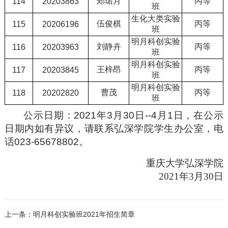
郑珺月
丙等
114
20203863
班
生化大类实验
伍俊棋
丙等
115
20206196
班
明月科创实验
刘静卉
丙等
116
20203963
班
明月科创实验
王梓昂
丙等
117
20203845
班
明月科创实验
曹茂
丙等
118
20202820
班
公示日期：
2021
年
3
月
30
日
--4
月
1
日，在公示
日期内如有异议，请联系弘深学院学生办公室，电
话
023-65678802
。
重庆大学弘深学院
2021
年
3
月
30
日
上一条：明月科创实验班2021年招生简章