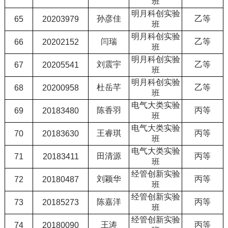
班
明月科创实验
孙彦佳
乙等
65
20203979
班
明月科创实验
闫瑞
乙等
66
20202152
班
明月科创实验
刘震宇
乙等
67
20205541
班
明月科创实验
杜岳芊
乙等
68
20200958
班
电气大类实验
陈香羽
丙等
69
20183480
班
电气大类实验
王睿琪
丙等
70
20183630
班
电气大类实验
田清源
丙等
71
20183411
班
经管创新实验
刘颖华
丙等
72
20180487
班
经管创新实验
陈嘉洋
丙等
73
20185273
班
经管创新实验
王涛
丙等
74
20180090