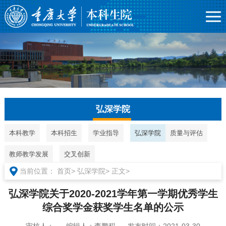
弘深学院
本科教学
本科招生
学业指导
弘深学院
质量与评估
教师教学发展
交叉创新
当前位置：
首页>
弘深学院>
正文>
弘深学院关于2020-2021学年第一学期优秀学生
综合奖学金获奖学生名单的公示
审核人：
编辑人：李鹏程
发布时间：2021-03-30